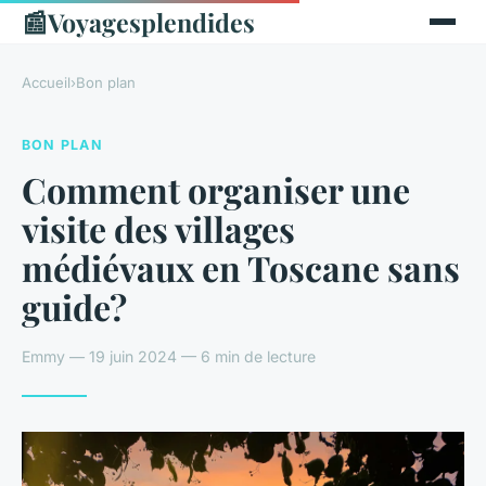
📰
Voyagesplendides
Accueil
›
Bon plan
BON PLAN
Comment organiser une
visite des villages
médiévaux en Toscane sans
guide?
Emmy — 19 juin 2024 — 6 min de lecture